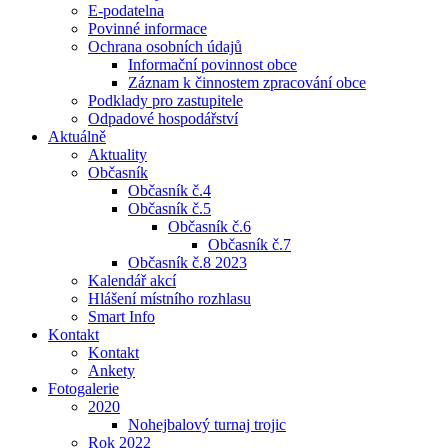
E-podatelna
Povinné informace
Ochrana osobních údajů
Informační povinnost obce
Záznam k činnostem zpracování obce
Podklady pro zastupitele
Odpadové hospodářství
Aktuálně
Aktuality
Občasník
Občasník č.4
Občasník č.5
Občasník č.6
Občasník č.7
Občasník č.8 2023
Kalendář akcí
Hlášení místního rozhlasu
Smart Info
Kontakt
Kontakt
Ankety
Fotogalerie
2020
Nohejbalový turnaj trojic
Rok 2022