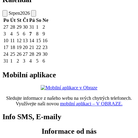
Srpen
2026
Po
Út
St
Čt
Pá
So
Ne
27
28
29
30
31
1
2
3
4
5
6
7
8
9
10
11
12
13
14
15
16
17
18
19
20
21
22
23
24
25
26
27
28
29
30
31
1
2
3
4
5
6
Mobilní aplikace
Sledujte informace z našeho webu na svých chytrých telefonech.
Využívejte naši novou
mobilní aplikaci – V OBRAZE.
Info SMS, E-maily
Informace od nás