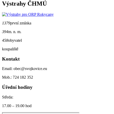
Výstrahy ČHMÚ
1379
první zmínka
394
m. n. m.
458
obyvatel
koupaliště
Kontakt
Email: obec@svojkovice.eu
Mob.: 724 182 352
Úřední hodiny
Středa:
17.00 – 19.00 hod