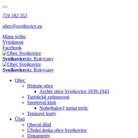
724 182 352
obec@svojkovice.eu
Mapa webu
Vytisknout
Facebook
Svojkovice
okr. Rokycany
Svojkovice
okr. Rokycany
Obec
Historie obce
Archiv obce Svojkovice 1839-1943
Turistické zajímavosti
Sportovní klub
Nohejbalový turnaj trojic
Tenisové kurty
Úřad
Obecní úřad
Úřední deska obce Svojkovice
Dokumenty