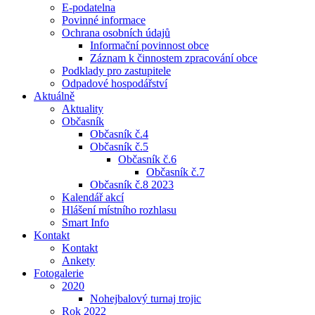
E-podatelna
Povinné informace
Ochrana osobních údajů
Informační povinnost obce
Záznam k činnostem zpracování obce
Podklady pro zastupitele
Odpadové hospodářství
Aktuálně
Aktuality
Občasník
Občasník č.4
Občasník č.5
Občasník č.6
Občasník č.7
Občasník č.8 2023
Kalendář akcí
Hlášení místního rozhlasu
Smart Info
Kontakt
Kontakt
Ankety
Fotogalerie
2020
Nohejbalový turnaj trojic
Rok 2022