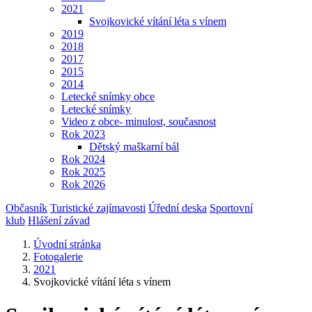
2021
Svojkovické vítání léta s vínem
2019
2018
2017
2015
2014
Letecké snímky obce
Letecké snímky
Video z obce- minulost, současnost
Rok 2023
Dětský maškarní bál
Rok 2024
Rok 2025
Rok 2026
Občasník
Turistické zajímavosti
Úřední deska
Sportovní
klub
Hlášení závad
Úvodní stránka
Fotogalerie
2021
Svojkovické vítání léta s vínem