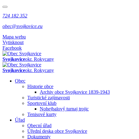
724 182 352
obec@svojkovice.eu
Mapa webu
Vytisknout
Facebook
Svojkovice
okr. Rokycany
Svojkovice
okr. Rokycany
Obec
Historie obce
Archiv obce Svojkovice 1839-1943
Turistické zajímavosti
Sportovní klub
Nohejbalový turnaj trojic
Tenisové kurty
Úřad
Obecní úřad
Úřední deska obce Svojkovice
Dokumenty