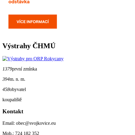
Výstrahy ČHMÚ
1379
první zmínka
394
m. n. m.
458
obyvatel
koupaliště
Kontakt
Email: obec@svojkovice.eu
Mob.: 724 182 352