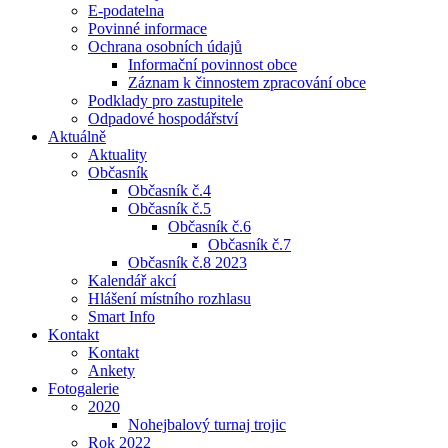
E-podatelna
Povinné informace
Ochrana osobních údajů
Informační povinnost obce
Záznam k činnostem zpracování obce
Podklady pro zastupitele
Odpadové hospodářství
Aktuálně
Aktuality
Občasník
Občasník č.4
Občasník č.5
Občasník č.6
Občasník č.7
Občasník č.8 2023
Kalendář akcí
Hlášení místního rozhlasu
Smart Info
Kontakt
Kontakt
Ankety
Fotogalerie
2020
Nohejbalový turnaj trojic
Rok 2022