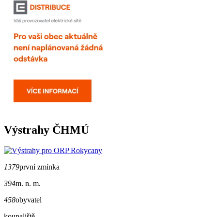
Výstrahy ČHMÚ
1379
první zmínka
394
m. n. m.
458
obyvatel
koupaliště