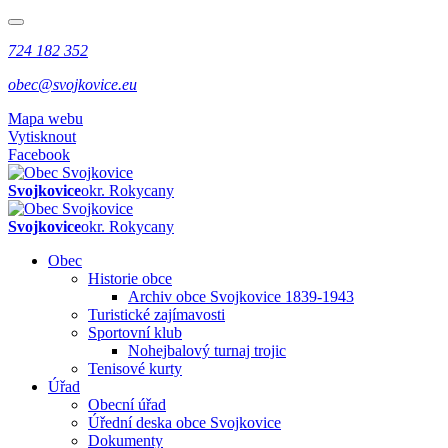
724 182 352
obec@svojkovice.eu
Mapa webu
Vytisknout
Facebook
Svojkovice
okr. Rokycany
Svojkovice
okr. Rokycany
Obec
Historie obce
Archiv obce Svojkovice 1839-1943
Turistické zajímavosti
Sportovní klub
Nohejbalový turnaj trojic
Tenisové kurty
Úřad
Obecní úřad
Úřední deska obce Svojkovice
Dokumenty