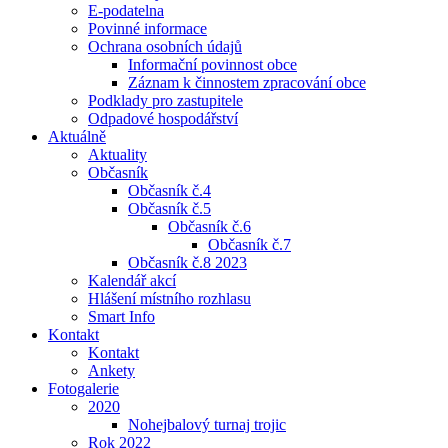
E-podatelna
Povinné informace
Ochrana osobních údajů
Informační povinnost obce
Záznam k činnostem zpracování obce
Podklady pro zastupitele
Odpadové hospodářství
Aktuálně
Aktuality
Občasník
Občasník č.4
Občasník č.5
Občasník č.6
Občasník č.7
Občasník č.8 2023
Kalendář akcí
Hlášení místního rozhlasu
Smart Info
Kontakt
Kontakt
Ankety
Fotogalerie
2020
Nohejbalový turnaj trojic
Rok 2022