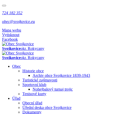
724 182 352
obec@svojkovice.eu
Mapa webu
Vytisknout
Facebook
Svojkovice
okr. Rokycany
Svojkovice
okr. Rokycany
Obec
Historie obce
Archiv obce Svojkovice 1839-1943
Turistické zajímavosti
Sportovní klub
Nohejbalový turnaj trojic
Tenisové kurty
Úřad
Obecní úřad
Úřední deska obce Svojkovice
Dokumenty