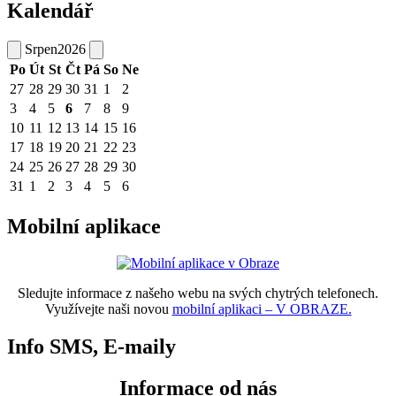
Kalendář
Srpen
2026
Po
Út
St
Čt
Pá
So
Ne
27
28
29
30
31
1
2
3
4
5
6
7
8
9
10
11
12
13
14
15
16
17
18
19
20
21
22
23
24
25
26
27
28
29
30
31
1
2
3
4
5
6
Mobilní aplikace
Sledujte informace z našeho webu na svých chytrých telefonech.
Využívejte naši novou
mobilní aplikaci – V OBRAZE.
Info SMS, E-maily
Informace od nás