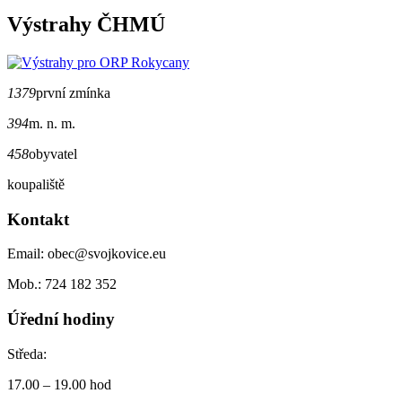
Výstrahy ČHMÚ
1379
první zmínka
394
m. n. m.
458
obyvatel
koupaliště
Kontakt
Email: obec@svojkovice.eu
Mob.: 724 182 352
Úřední hodiny
Středa:
17.00 – 19.00 hod