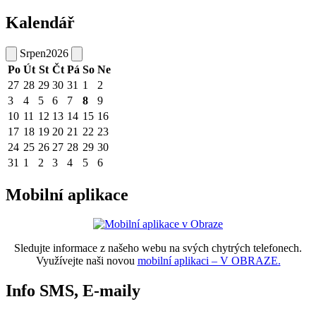
Kalendář
Srpen
2026
Po
Út
St
Čt
Pá
So
Ne
27
28
29
30
31
1
2
3
4
5
6
7
8
9
10
11
12
13
14
15
16
17
18
19
20
21
22
23
24
25
26
27
28
29
30
31
1
2
3
4
5
6
Mobilní aplikace
Sledujte informace z našeho webu na svých chytrých telefonech.
Využívejte naši novou
mobilní aplikaci – V OBRAZE.
Info SMS, E-maily