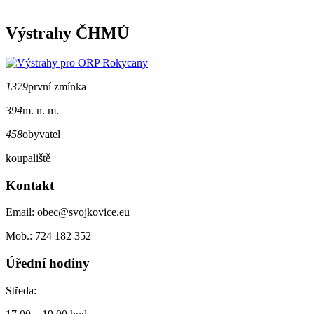
Výstrahy ČHMÚ
1379
první zmínka
394
m. n. m.
458
obyvatel
koupaliště
Kontakt
Email: obec@svojkovice.eu
Mob.: 724 182 352
Úřední hodiny
Středa: