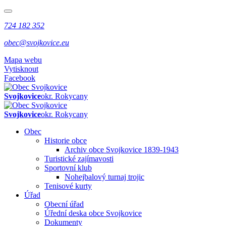
724 182 352
obec@svojkovice.eu
Mapa webu
Vytisknout
Facebook
Svojkovice
okr. Rokycany
Svojkovice
okr. Rokycany
Obec
Historie obce
Archiv obce Svojkovice 1839-1943
Turistické zajímavosti
Sportovní klub
Nohejbalový turnaj trojic
Tenisové kurty
Úřad
Obecní úřad
Úřední deska obce Svojkovice
Dokumenty