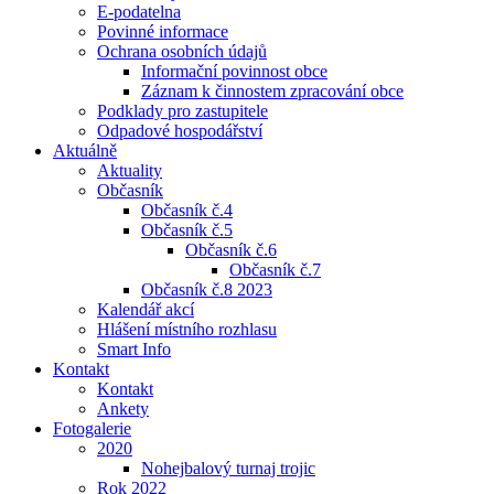
E-podatelna
Povinné informace
Ochrana osobních údajů
Informační povinnost obce
Záznam k činnostem zpracování obce
Podklady pro zastupitele
Odpadové hospodářství
Aktuálně
Aktuality
Občasník
Občasník č.4
Občasník č.5
Občasník č.6
Občasník č.7
Občasník č.8 2023
Kalendář akcí
Hlášení místního rozhlasu
Smart Info
Kontakt
Kontakt
Ankety
Fotogalerie
2020
Nohejbalový turnaj trojic
Rok 2022